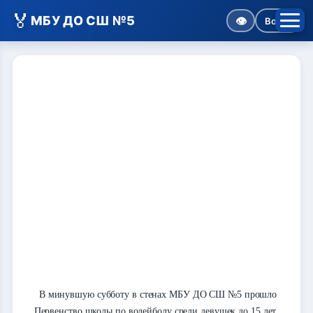
🏅
МБУ ДО СШ №5
👁
Войти
В минувшую субботу в стенах МБУ ДО СШ №5 прошло
Первенство школы по волейболу среди девушек до 15 лет